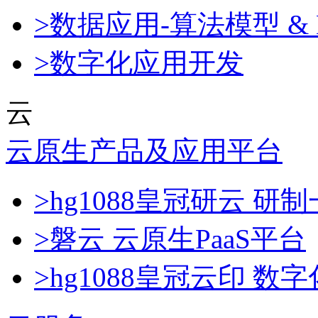
>数据应用-算法模型 & 
>数字化应用开发
云
云原生产品及应用平台
>hg1088皇冠研云 
>磐云 云原生PaaS平台
>hg1088皇冠云印 