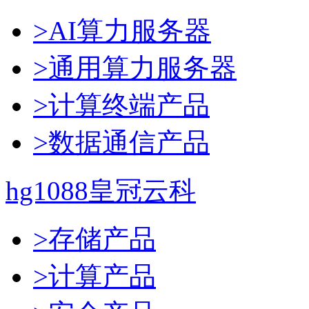
>AI算力服务器
>通用算力服务器
>计算终端产品
>数据通信产品
hg1088皇冠云科
>存储产品
>计算产品