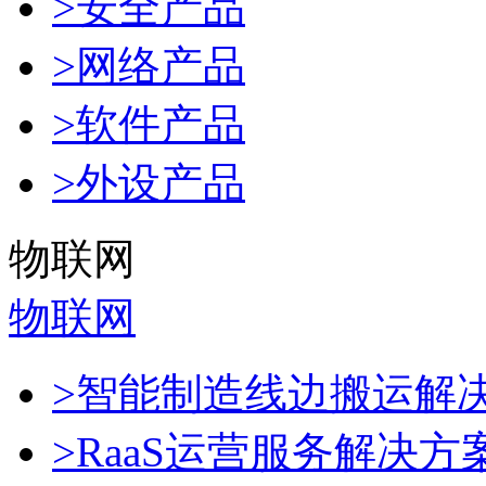
>安全产品
>网络产品
>软件产品
>外设产品
物联网
物联网
>智能制造线边搬运解
>RaaS运营服务解决方