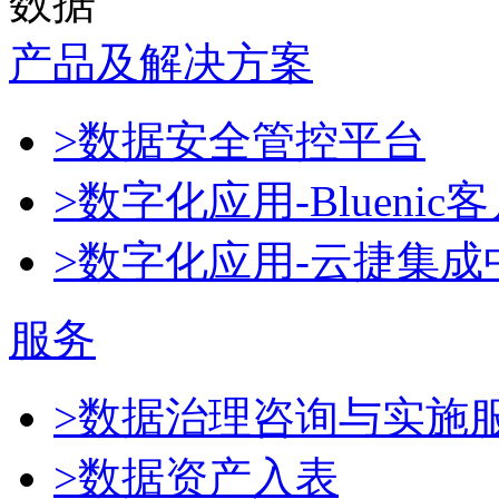
数据
产品及解决方案
>数据安全管控平台
>数字化应用-Blueni
>数字化应用-云捷集成
服务
>数据治理咨询与实施
>数据资产入表