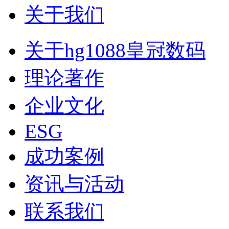
关于我们
关于hg1088皇冠数码
理论著作
企业文化
ESG
成功案例
资讯与活动
联系我们