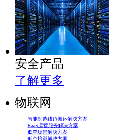
安全产品
了解更多
物联网
智能制造线边搬运解决方案
RaaS运营服务解决方案
低空场景解决方案
低空培训解决方案