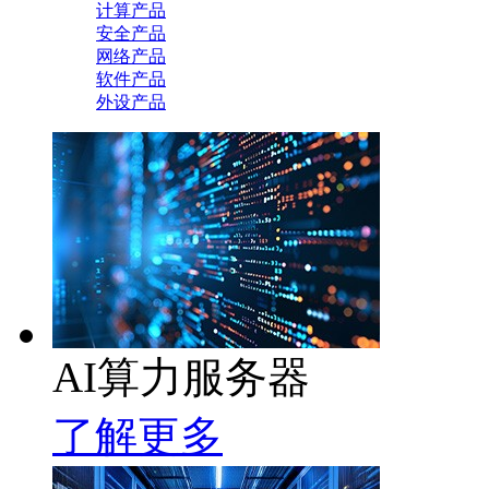
计算产品
安全产品
网络产品
软件产品
外设产品
AI算力服务器
了解更多