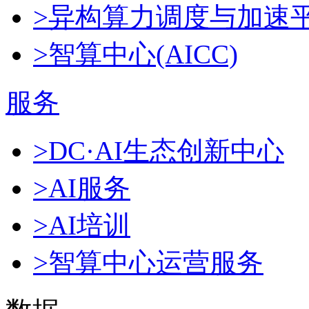
>异构算力调度与加速
>智算中心(AICC)
服务
>DC·AI生态创新中心
>AI服务
>AI培训
>智算中心运营服务