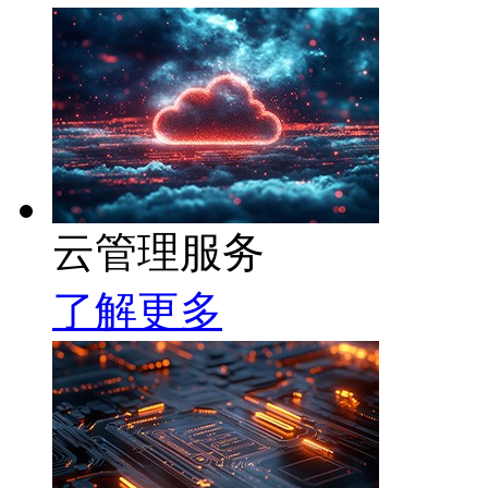
云管理服务
了解更多