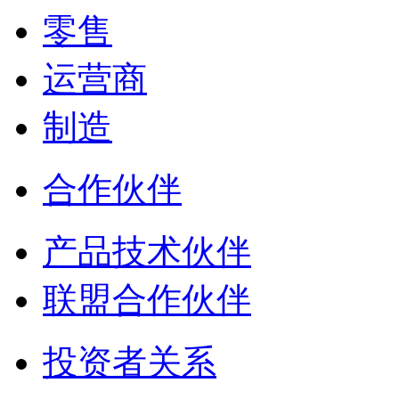
零售
运营商
制造
合作伙伴
产品技术伙伴
联盟合作伙伴
投资者关系