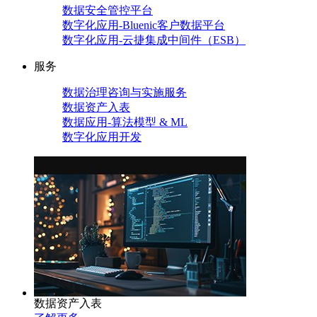
数据安全管控平台
数字化应用-Bluenic客户数据平台
数字化应用-云捷集成中间件（ESB）
服务
数据治理咨询与实施服务
数据资产入表
数据应用-算法模型 & ML
数字化应用开发
数据资产入表