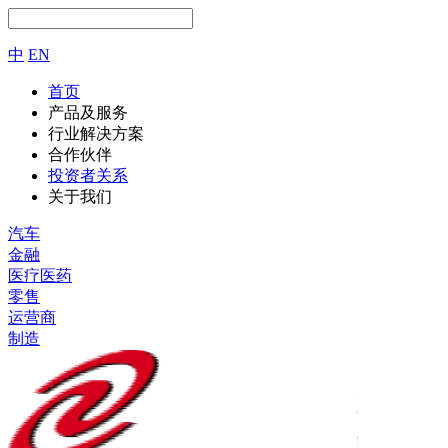
中
EN
首页
产品及服务
行业解决方案
合作伙伴
投资者关系
关于我们
汽车
金融
医疗医药
零售
运营商
制造