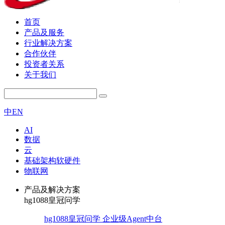
首页
产品及服务
行业解决方案
合作伙伴
投资者关系
关于我们
中
EN
AI
数据
云
基础架构软硬件
物联网
产品及解决方案
hg1088皇冠问学
hg1088皇冠问学 企业级Agent中台